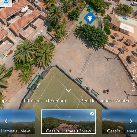
CSEC Air France
oupe)
Hibiscus - (Réunion)
Beuil les launes - Winter
- Hameau 1 view
Gassin - Hameau 2 view
Gassin - Hamea